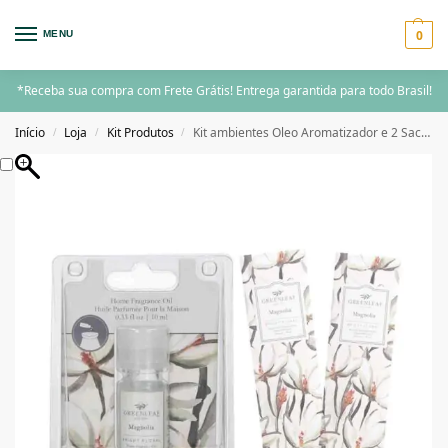
0
MENU
*Receba sua compra com Frete Grátis! Entrega garantida para todo Brasil!
Início
Loja
Kit Produtos
Kit ambientes Oleo Aromatizador e 2 Sachê Greenleaf Magnolia
/
/
/