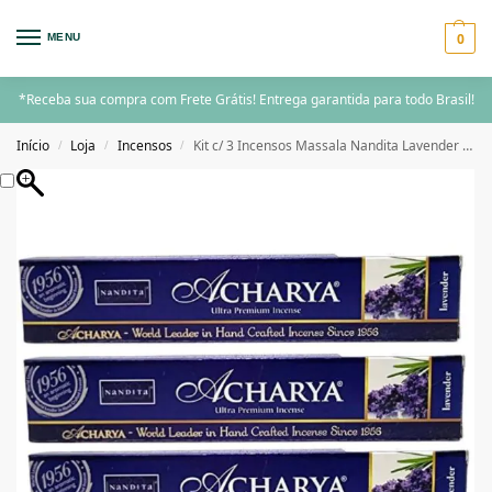
0
MENU
*Receba sua compra com Frete Grátis! Entrega garantida para todo Brasil!
Início
Loja
Incensos
Kit c/ 3 Incensos Massala Nandita Lavender 15g
/
/
/