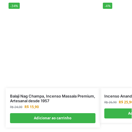
-34%
-4%
Balaji Nag Champa, Incenso Massala Premium,
Incenso Anand
Artesanal desde 1957
R$
25,9
R$
26,90
R$
15,90
R$
24,00
Ad
Adicionar ao carrinho