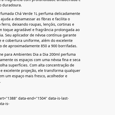
ão duradoura.
rfumada Chá Verde 1L perfuma delicadamente
 ajuda a desamassar as fibras e facilita o
o ferro, deixando roupas, lençóis, cortinas e
m toque agradável e fragrância prolongada ao
ia. Seu aplicador de névoa contínua garante
e e cobertura uniforme, além do excelente
o de aproximadamente 850 a 900 borrifadas.
ume para Ambientes Dia a Dia 200ml perfuma
eamente os espaços com uma névoa fina e seca
lha superfícies. Com alta concentração de
 e excelente projeção, ele transforma qualquer
em um espaço mais fresco, acolhedor e
.
art="1388" data-end="1504" data-is-last-
ta-is-