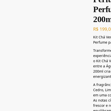
Perf
200m
R$
199,0
Kit Chá V
Perfume p
Transform
experiênci
o Kit Chá 
entre a Á
200ml cria
energizant
A fragrânc
Cedro, Lim
em uma com
As notas c
frescor e 
equilibra