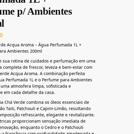
ume p/ Ambientes
l
0
erde Acqua Aroma – Água Perfumada 1L +
ara Ambientes 200ml
e sua rotina de cuidados e perfumação em uma
a completa de frescor, leveza e bem-estar com
Verde Acqua Aroma. A combinação perfeita
gua Perfumada 1L e o Perfume para Ambientes
 uma atmosfera limpa, sofisticada e
e em cada detalhe da casa.
ia Chá Verde combina os óleos essenciais de
ão Taiti, Patchouli e Capim-Limão, resultando
posição refrescante, elegante e revitalizante.
ítricas proporcionam sensação imediata de
renovação, enquanto o Cedro e o Patchouli
m a fragrância com profundidade amadeirada e