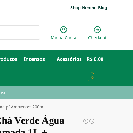
Shop Nenem Blog
Pesquisar
Minha Conta
Checkout
Produtos
Incensos
Acessórios
R$
0,00
0
sil!
ume p/ Ambientes 200ml
Chá Verde Água
umada 1L +