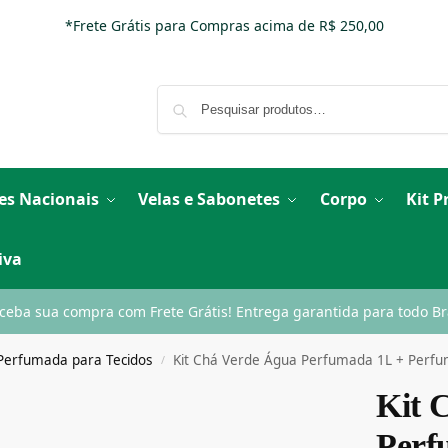
*Frete Grátis para Compras acima de R$ 250,00
es Nacionais
Velas e Sabonetes
Corpo
Kit 
iva
ceba sua compra com Frete Grátis! Entrega garantida para todo Bra
Perfumada para Tecidos
Kit Chá Verde Água Perfumada 1L + Perf
/
Kit 
Perf