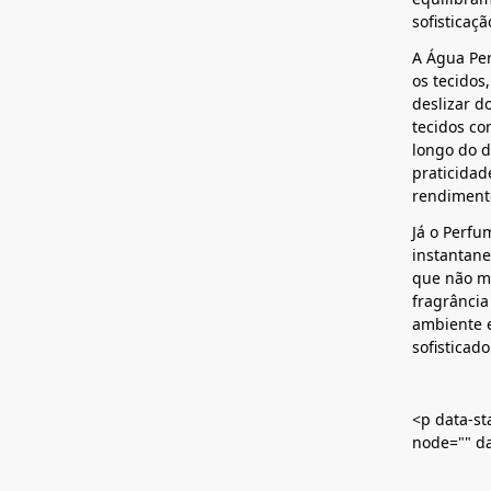
sofisticaç
A Água Pe
os tecidos,
deslizar d
tecidos co
longo do d
praticidad
rendiment
Já o Perf
instantan
que não mo
fragrância
ambiente 
sofisticado
<p data-st
node="" da