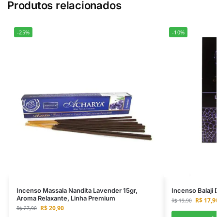
Produtos relacionados
-25%
-10%
Incenso Massala Nandita Lavender 15gr,
Incenso Balaji
Aroma Relaxante, Linha Premium
R$
17,9
R$
19,90
R$
20,90
R$
27,90