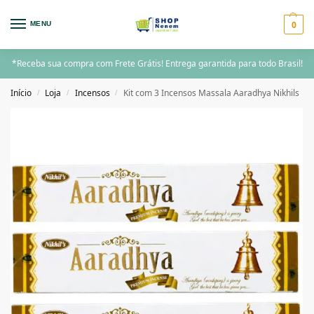
0
MENU
*Receba sua compra com Frete Grátis! Entrega garantida para todo Brasil!
Início
Loja
Incensos
Kit com 3 Incensos Massala Aaradhya Nikhils
/
/
/