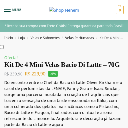
0
MENU
*Receba sua compra com Frete Grátis! Entrega garantida para todo Brasil!
Início
Loja
Velas e Sabonetes
Velas Perfumadas
Kit De 4 Mini Velas Bacio Di Latte – 70G
/
/
/
/
Oferta!
Kit De 4 Mini Velas Bacio Di Latte – 70G
R$
229,90
R$
239,90
-4%
Do encontro entre o Chef da Bacio di Latte Oliver Kirkham e o
casal de perfumistas da LENVIE, Fanny Grau e Isaac Sinclair,
surge uma parceria inusitada: a criação de fragrâncias que
trazem a sensação de uma tarde ensolarada na Itália, com
uma colherada dos gelatos mais icônicos como o Pistacchio,
Bacio di Latte e Fragola, finalizados com o ritual e aroma
refrescante do Limoncello. Arquitetura e decoração já faziam
parte da Bacio di Latte e agora