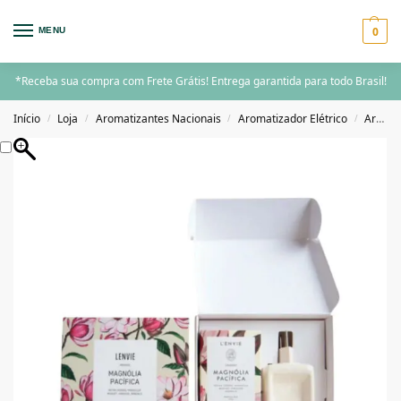
0
MENU
*Receba sua compra com Frete Grátis! Entrega garantida para todo Brasil!
Início
Loja
Aromatizantes Nacionais
Aromatizador Elétrico
Aromatizador Elétrico com Essência
/
/
/
/