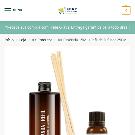
0
MENU
*Receba sua compra com Frete Grátis! Entrega garantida para todo Brasil!
Início
Loja
Kit Produtos
Kit Essência 15ML+Refil de Difusor 250ML+Jogo de Varetas Lavanda Antik
/
/
/