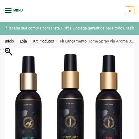
0
MENU
*Receba sua compra com Frete Grátis! Entrega garantida para todo Brasil!
Início
Loja
Kit Produtos
Kit Lançamento Home Spray Via Aroma 3 unidades
/
/
/