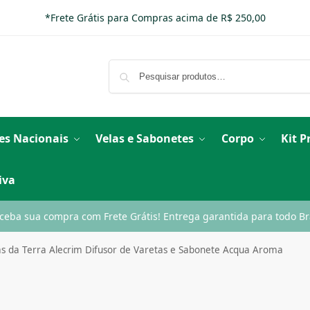
*Frete Grátis para Compras acima de R$ 250,00
es Nacionais
Velas e Sabonetes
Corpo
Kit 
iva
ceba sua compra com Frete Grátis! Entrega garantida para todo Bra
as da Terra Alecrim Difusor de Varetas e Sabonete Acqua Aroma