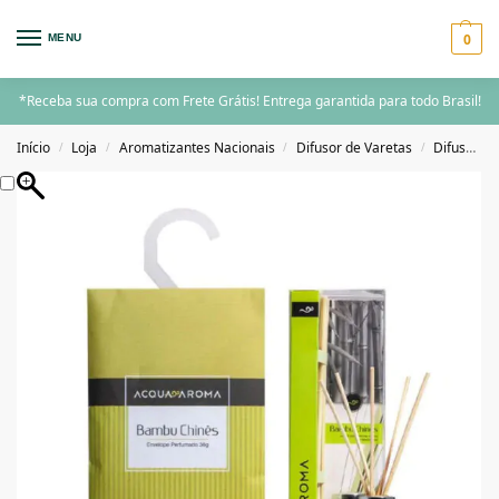
0
MENU
*Receba sua compra com Frete Grátis! Entrega garantida para todo Brasil!
Início
Loja
Aromatizantes Nacionais
Difusor de Varetas
Difusor de Varetas 100ml
/
/
/
/