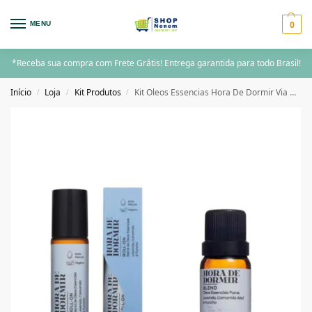
0
MENU
*Receba sua compra com Frete Grátis! Entrega garantida para todo Brasil!
Início
Loja
Kit Produtos
Kit Oleos Essencias Hora De Dormir Via Aroma
/
/
/