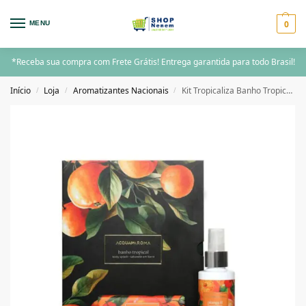
0
MENU
*Receba sua compra com Frete Grátis! Entrega garantida para todo Brasil!
Início
Loja
Aromatizantes Nacionais
Kit Tropicaliza Banho Tropical Pitanga e Tangerina Acqua Aroma
/
/
/