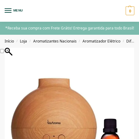
0
MENU
*Receba sua compra com Frete Grátis! Entrega garantida para todo Brasil!
Início
Loja
Aromatizantes Nacionais
Aromatizador Elétrico
Difusor Ultrassônico Umidificador
/
/
/
/