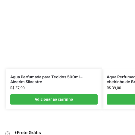
Agua Perfumada para Tecidos 500ml –
Água Perfumad
Alecrim Silvestre
cheirinho de B
R$
37,90
R$
39,00
Adicionar ao carrinho
*Frete Grátis