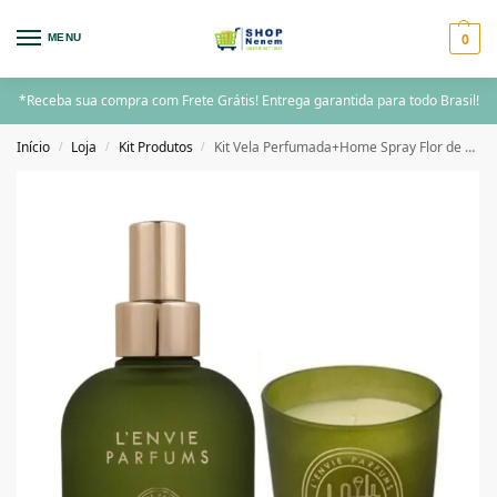
0
MENU
*Receba sua compra com Frete Grátis! Entrega garantida para todo Brasil!
Início
Loja
Kit Produtos
Kit Vela Perfumada+Home Spray Flor de Laranjeira – Lenvie
/
/
/