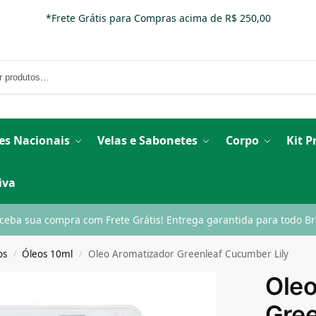
*Frete Grátis para Compras acima de R$ 250,00
es Nacionais
Velas e Sabonetes
Corpo
Kit 
iva
ceba sua compra com Frete Grátis! Entrega garantida para todo Bra
os
Óleos 10ml
Oleo Aromatizador Greenleaf Cucumber Lily
/
/
Oleo
Gree