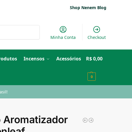
Shop Nenem Blog
Pesquisar
Minha Conta
Checkout
Produtos
Incensos
Acessórios
R$
0,00
0
sil!
 Aromatizador
nleaf