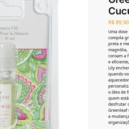
Cucu
R$
89,90
Uma dose b
compila g
preta e me
magnólia, 
coroam a f
e eficient
Lily enche
quando vo
aquecedor
personaliz
o óleo de 
quem está
desfrutar 
Greenleaf 
a mudança
organizaçõ