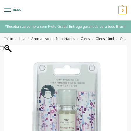
0
MENU
*Receba sua compra com Frete Grátis! Entrega garantida para todo Brasil!
Início
Loja
Aromatizantes Importados
Óleos
Óleos 10ml
Oleo Aromatizador Greenleaf Prosecco Plum
/
/
/
/
/