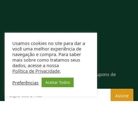
Usamos cookies no site para dar a
você uma melhor experiência de
navegação e compra. Para saber
mais sobre como tratamos seus
RECEBA OFERTAS EXCLUSIVAS
dados, acesse a nossa
Política de Privacidade
.
Assine nossa newsletter e receba ofertas e cupons de
descontos exclusivos.
Preferências
Aceitar Todos
Rafael Caldeira ME | CNPJ: 13.994.584/0001-00
Copyright © Shop Nenem 2023
Feito com carinho por
A.I.
Soluções