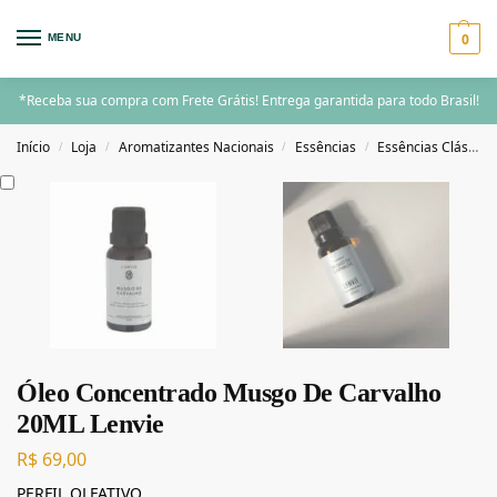
0
MENU
*Receba sua compra com Frete Grátis! Entrega garantida para todo Brasil!
Início
Loja
Aromatizantes Nacionais
Essências
Essências Clássicas
/
/
/
/
Óleo Concentrado Musgo De Carvalho
20ML Lenvie
R$
69,00
PERFIL OLFATIVO