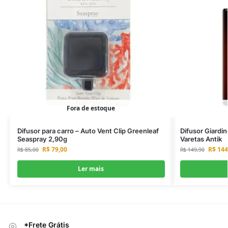
Fora de estoque
Difusor para carro – Auto Vent Clip Greenleaf
Difusor Giardin
Seaspray 2,90g
Varetas Antik
R$
79,00
R$
144
R$
85,00
R$
149,90
Ler mais
*Frete Grátis