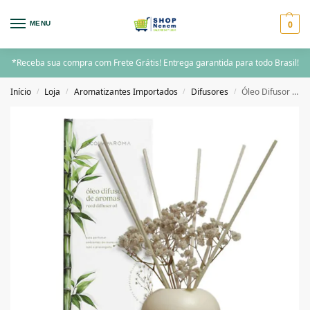
0
MENU
*Receba sua compra com Frete Grátis! Entrega garantida para todo Brasil!
Início
Loja
Aromatizantes Importados
Difusores
Óleo Difusor de Aromas Acqua Aroma Dia a Dia 120ml Bambu Chinês
/
/
/
/