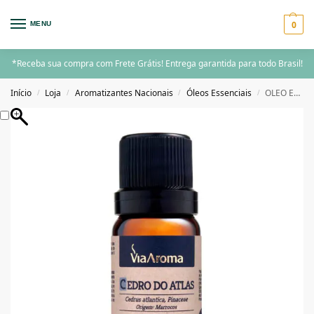
0
MENU
*Receba sua compra com Frete Grátis! Entrega garantida para todo Brasil!
Início
Loja
Aromatizantes Nacionais
Óleos Essenciais
OLEO ESSENCIAL 10ML CEDRO DO ATLAS
/
/
/
/