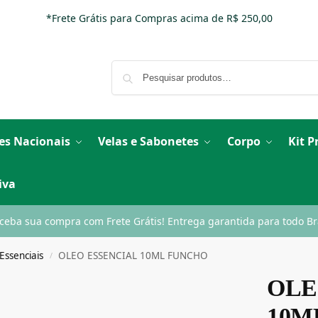
*Frete Grátis para Compras acima de R$ 250,00
es Nacionais
Velas e Sabonetes
Corpo
Kit 
iva
ceba sua compra com Frete Grátis! Entrega garantida para todo Bra
Essenciais
OLEO ESSENCIAL 10ML FUNCHO
/
OLE
10M