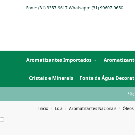
Fone: (31) 3357-9617 Whatsapp:
(31) 99607-9650
Aromatizantes Importados
Aromatizant
Cristais e Minerais
Fonte de Água Decorat
*Re
Início
Loja
Aromatizantes Nacionais
Óleos 
/
/
/