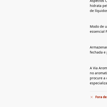
Aspectos C
hidrata pe
de líquido
Modo de us
essencial 
Armazenar
fechada e 
A Via Arom
no aromati
procure a 
especiali
Fora de