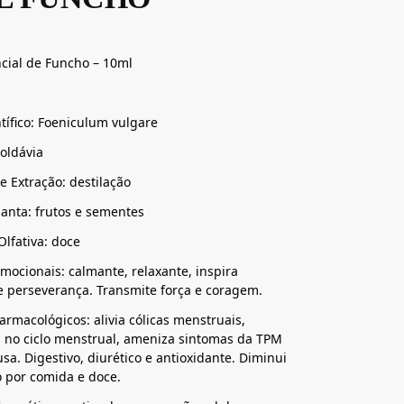
cial de Funcho – 10ml
ífico: Foeniculum vulgare
oldávia
e Extração: destilação
lanta: frutos e sementes
Olfativa: doce
mocionais: calmante, relaxante, inspira
e perseverança. Transmite força e coragem.
armacológicos: alivia cólicas menstruais,
 no ciclo menstrual, ameniza sintomas da TPM
a. Digestivo, diurético e antioxidante. Diminui
o por comida e doce.