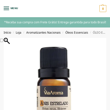
0
MENU
*Receba sua compra com Frete Grátis! Entrega garantida para todo Brasil!
Início
Loja
Aromatizantes Nacionais
Óleos Essenciais
ÓLEO ESSENCIAL ANIS ESTRELADO – 10ml
/
/
/
/