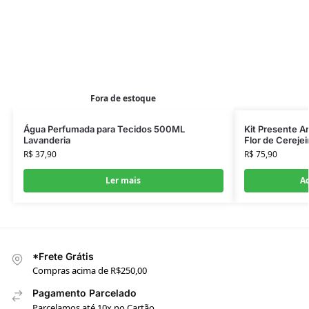
Fora de estoque
Água Perfumada para Tecidos 500ML
Kit Presente A
Lavanderia
Flor de Cerejeir
R$
37,90
R$
75,90
Ler mais
Ad
*Frete Grátis
Compras acima de R$250,00
Pagamento Parcelado
Parcelamos até 10x no Cartão