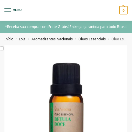
0
MENU
*Receba sua compra com Frete Grátis! Entrega garantida para todo Brasil!
Início
Loja
Aromatizantes Nacionais
Óleos Essenciais
Óleo Essencial Bétula Doce Via Aroma – 5ml
/
/
/
/