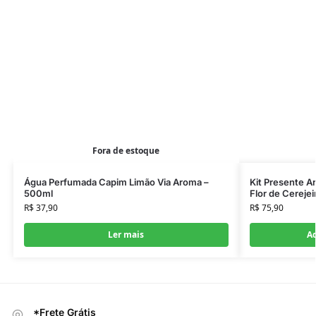
Fora de estoque
Água Perfumada Capim Limão Via Aroma –
Kit Presente A
500ml
Flor de Cerejeir
R$
37,90
R$
75,90
Ler mais
Ad
*Frete Grátis