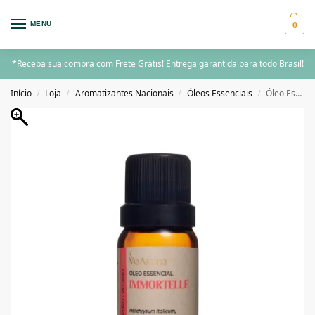
0
MENU
*Receba sua compra com Frete Grátis! Entrega garantida para todo Brasil!
Início
Loja
Aromatizantes Nacionais
Óleos Essenciais
Óleo Essencial Immortelle Via Aroma – 3ml
/
/
/
/