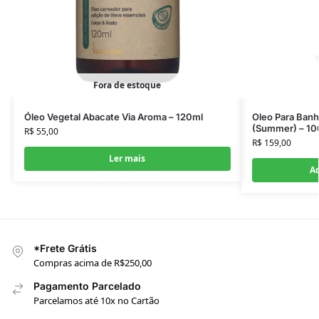
Fora de estoque
Óleo Vegetal Abacate Via Aroma – 120ml
Oleo Para Ban
(Summer) – 10
R$
55,00
R$
159,00
Ler mais
Ad
*Frete Grátis
Compras acima de R$250,00
Pagamento Parcelado
Parcelamos até 10x no Cartão