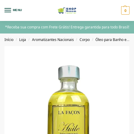
0
MENU
*Receba sua compra com Frete Grátis! Entrega garantida para todo Brasil!
Início
Loja
Aromatizantes Nacionais
Corpo
Óleo para Banho e Massagens
/
/
/
/