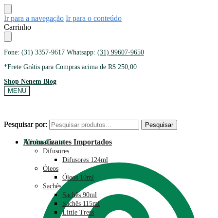
Ir para a navegação
Ir para o conteúdo
Carrinho
Fone: (31) 3357-9617 Whatsapp:
(31) 99607-9650
*Frete Grátis para Compras acima de R$ 250,00
Shop Nenem Blog
MENU
Pesquisar por:
Pesquisar por:
Pesquisar
Pesquisar
Minha Conta
Aromatizantes Importados
Difusores
Difusores 124ml
Óleos
Óleos 10ml
Sachês
Sachês 90ml
Sachês 115ml
Little Tress