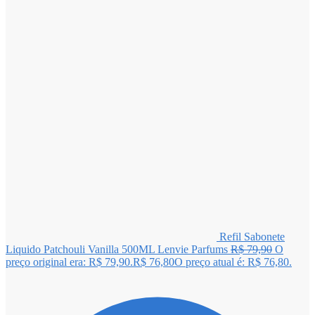
Refil Sabonete
Liquido Patchouli Vanilla 500ML Lenvie Parfums
R$
79,90
O
preço original era: R$ 79,90.
R$
76,80
O preço atual é: R$ 76,80.