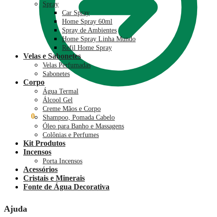
Spray
Car Spray
Home Spray 60ml
Spray de Ambientes
Home Spray Linha Mundo
Refil Home Spray
Velas e Sabonetes
Velas Perfumadas
Sabonetes
Corpo
Água Termal
Álcool Gel
Creme Mãos e Corpo
R$
0,00
0
Shampoo, Pomada Cabelo
Óleo para Banho e Massagens
Colônias e Perfumes
Kit Produtos
Incensos
Porta Incensos
Acessórios
Cristais e Minerais
Fonte de Água Decorativa
Ajuda