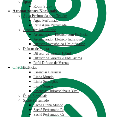
Spray
Room Spray
Aromatizantes Nacionais
Água Perfumada para Tecidos
Água Perfumada
Refil Água Perfumada
Aromatizador Elétrico
Aromatizador Elétrico com Essência
Aromatizador Elétrico Individual
Difusor Ultrassônico Umidificador
Difusor de Varetas
Difusor de Varetas 100ml
Difusor de Varetas 200ML acima
Refil Difusor de Varetas
Checkout
Essências
Essências Clássicas
Linha Mundo
Linha Sensações
Linha Signos
Essências Hidrossolúveis 30ml
Óleos Essenciais
Sachê Perfumado
Sachê Linha Mundo
Sachê Perfumado Pq
Sachê Perfumado Gr