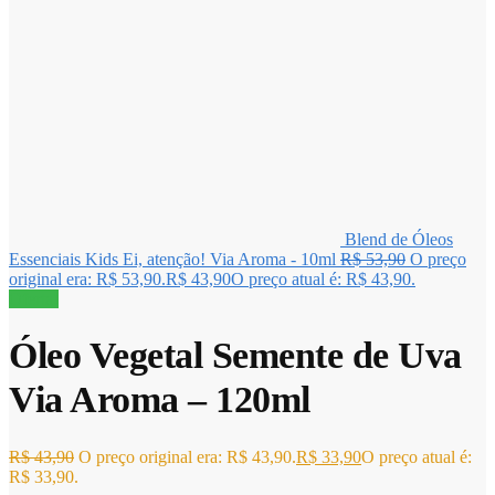
Blend de Óleos
Essenciais Kids Ei, atenção! Via Aroma - 10ml
R$
53,90
O preço
original era: R$ 53,90.
R$
43,90
O preço atual é: R$ 43,90.
Oferta!
Óleo Vegetal Semente de Uva
Via Aroma – 120ml
R$
43,90
O preço original era: R$ 43,90.
R$
33,90
O preço atual é:
R$ 33,90.