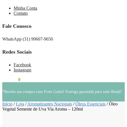
Minha Conta
Contato
Fale Conosco
WhatsApp (31) 99607-9650
Redes Sociais
Facebook
Instagram
R$
0,00
0
*Receba sua compra com Frete Grátis! Entrega garantida para todo Brasil!
Início
/
Loja
/
Aromatizantes Nacionais
/
Óleos Essenciais
/
Óleo
Vegetal Semente de Uva Via Aroma – 120ml