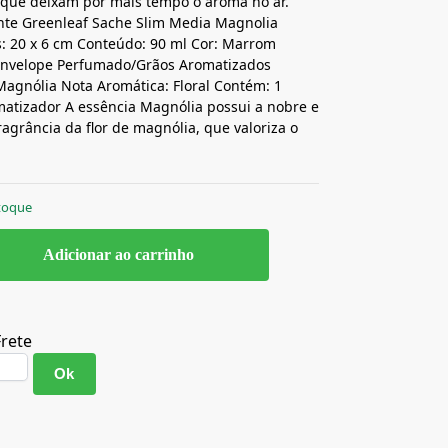
 que deixam por mais tempo o aroma no ar.
nte Greenleaf Sache Slim Media Magnolia
: 20 x 6 cm Conteúdo: 90 ml Cor: Marrom
 Envelope Perfumado/Grãos Aromatizados
Magnólia Nota Aromática: Floral Contém: 1
atizador A essência Magnólia possui a nobre e
ragrância da flor de magnólia, que valoriza o
toque
Adicionar ao carrinho
Frete
Ok