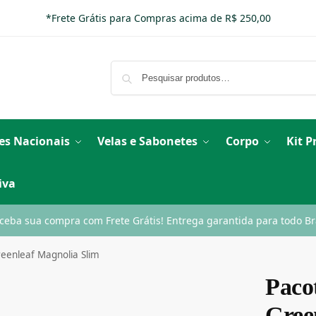
*Frete Grátis para Compras acima de R$ 250,00
es Nacionais
Velas e Sabonetes
Corpo
Kit 
iva
ceba sua compra com Frete Grátis! Entrega garantida para todo Bra
reenleaf Magnolia Slim
Paco
Gree