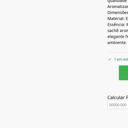
qualidade
Aromatiza
Dimensões
Material:
Essência: 
sachê arom
elegante f
ambiente.
1 em es
Calcular 