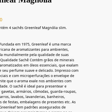
0
ontém 4 sachês Greenleaf Magnólia slim.
 Fundada em 1975, Greenleaf é uma marca
ricana de aromatizantes para ambientes,
da mundialmente pela qualidade de suas
. Qualidade Sachê Contém grãos de minerais
 aromatizados em óleos essenciais, que exalam
e seu perfume suave e delicado. Impresso com
eciais e com microperfurações o envelope de
mite que o aroma exale nos ambientes com
idade. O sachê é ideal para presentear e
 gavetas, armários, cômodas, guarda-roupas,
carros, lavabos, lavanderias, banheiros,
 de festas, embalagens de presentes etc. As
 Greenleaf tem padrões assegurados de