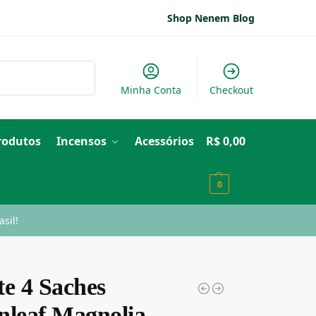
Shop Nenem Blog
Pesquisar
Minha Conta
Checkout
Produtos
Incensos
Acessórios
R$
0,00
0
sil!
te 4 Saches
nleaf Magnolia