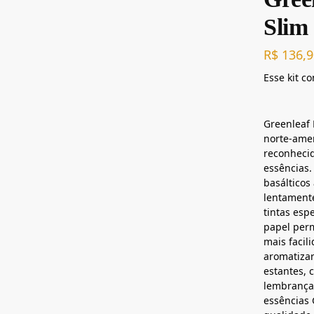
Slim
R$
136,9
Esse kit c
Greenleaf
norte-ame
reconheci
essências
basálticos
lentament
tintas esp
papel per
mais facil
aromatizar
estantes, 
lembranças
essências