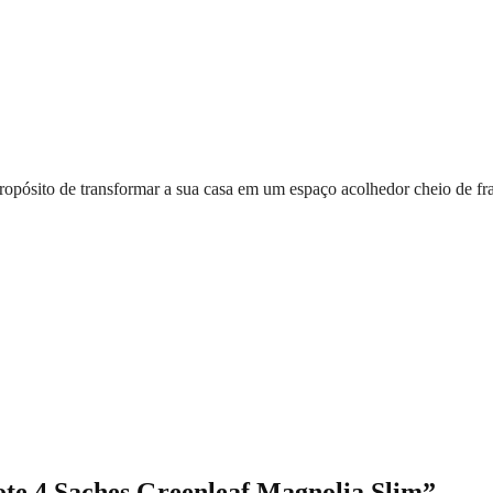
opósito de transformar a sua casa em um espaço acolhedor cheio de frag
cote 4 Saches Greenleaf Magnolia Slim”