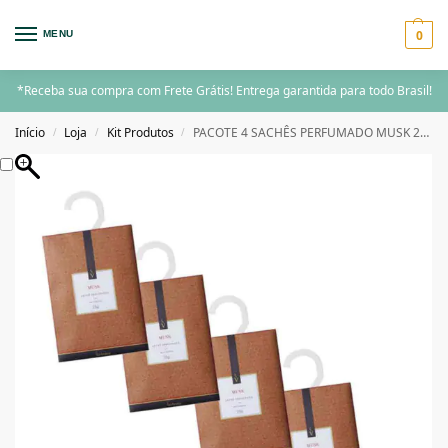
0
MENU
*Receba sua compra com Frete Grátis! Entrega garantida para todo Brasil!
Início
Loja
Kit Produtos
PACOTE 4 SACHÊS PERFUMADO MUSK 25G VIA AROMA
/
/
/