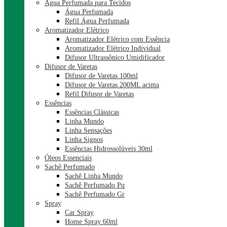
Água Perfumada para Tecidos
Água Perfumada
Refil Água Perfumada
Aromatizador Elétrico
Aromatizador Elétrico com Essência
Aromatizador Elétrico Individual
Difusor Ultrassônico Umidificador
Difusor de Varetas
Difusor de Varetas 100ml
Difusor de Varetas 200ML acima
Refil Difusor de Varetas
Essências
Essências Clássicas
Linha Mundo
Linha Sensações
Linha Signos
Essências Hidrossolúveis 30ml
Óleos Essenciais
Sachê Perfumado
Sachê Linha Mundo
Sachê Perfumado Pq
Sachê Perfumado Gr
Spray
Car Spray
Home Spray 60ml