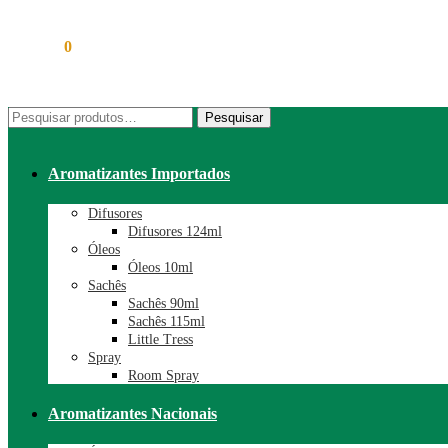
R$
0,00
0
Pesquisar
Pesquisar
por:
Aromatizantes Importados
Difusores
Difusores 124ml
Óleos
Óleos 10ml
Sachês
Sachês 90ml
Sachês 115ml
Little Tress
Spray
Room Spray
Aromatizantes Nacionais