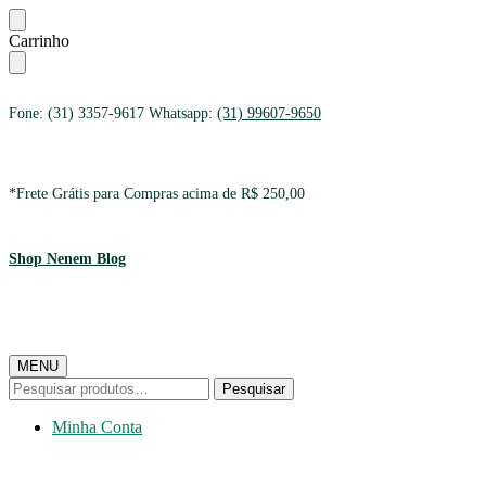
Ir
Ir
Carrinho
para
para
a
o
navegação
conteúdo
Fone: (31) 3357-9617 Whatsapp:
(31) 99607-9650
*Frete Grátis para Compras acima de R$ 250,00
Shop Nenem Blog
MENU
Pesquisar
Pesquisar
por:
Minha Conta