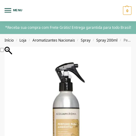
0
MENU
*Receba sua compra com Frete Grátis! Entrega garantida para todo Brasil!
Início
Loja
Aromatizantes Nacionais
Spray
Spray 200ml
Perfume para Ambientes Acqua Aroma 200ml Vanilla Bourbon
/
/
/
/
/