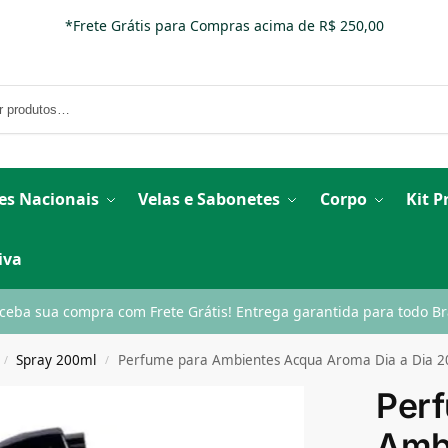
*Frete Grátis para Compras acima de R$ 250,00
es Nacionais
Velas e Sabonetes
Corpo
Kit 
iva
ceba sua compra com Frete Grátis! Entrega garantida para todo Bra
Spray 200ml
Perfume para Ambientes Acqua Aroma Dia a Dia 
/
/
Per
Amb