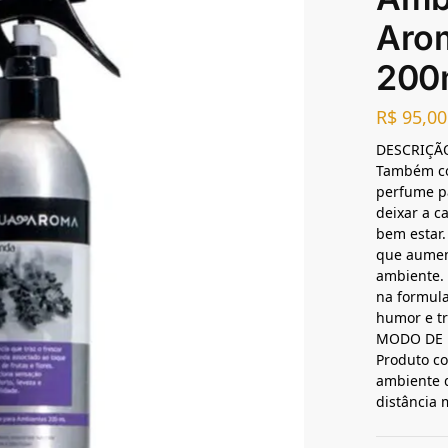
Arom
200
R$
95,00
DESCRIÇÃ
Também co
perfume p
deixar a c
bem estar.
que aumen
ambiente. 
na formula
humor e tr
MODO DE 
Produto co
ambiente q
distância 