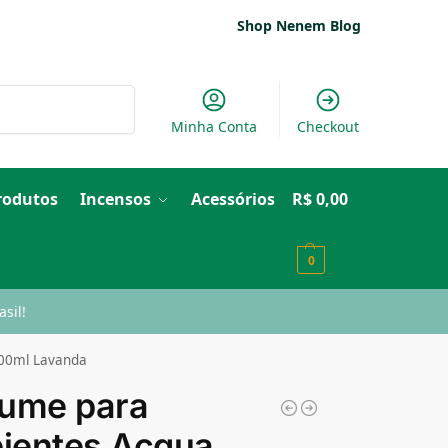
Shop Nenem Blog
Pesquisar
Minha Conta
Checkout
Produtos
Incensos
Acessórios
R$
0,00
0
sil!
200ml Lavanda
fume para
ientes Acqua