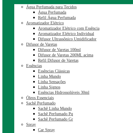
Água Perfumada para Tecidos
Água Perfumada
Refil Água Perfumada
Aromatizador Elétrico
Aromatizador Elétrico com Essência
Aromatizador Elétrico Individual
Difusor Ultrassônico Umidificador
Difusor de Varetas
Difusor de Varetas 100ml
Difusor de Varetas 200ML acima
Refil Difusor de Varetas
Essências
Essências Clássicas
Linha Mundo
Linha Sensações
Linha Signos
Essências Hidrossolúveis 30ml
Óleos Essenciais
Sachê Perfumado
Sachê Linha Mundo
Sachê Perfumado Pq
Sachê Perfumado Gr
Spray
Car Spray