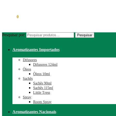
R$
0,00
0
Pesquisar por:
Pesquisar
Aromatizantes Importados
Difusores
Difusores 124ml
Óleos
Óleos 10ml
Sachês
Sachês 90ml
Sachês 115ml
Little Tress
Spray
Room Spray
Aromatizantes Nacionais