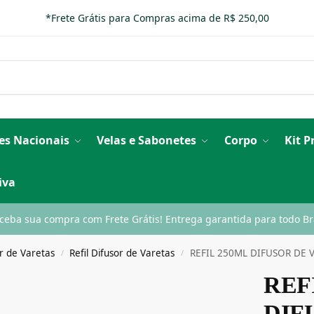
*Frete Grátis para Compras acima de R$ 250,00
es Nacionais
Velas e Sabonetes
Corpo
Kit 
iva
ceba sua compra com Frete Grátis! Entrega garantida para todo Bra
r de Varetas
Refil Difusor de Varetas
REFIL 250ML DIFUSOR DE
/
/
REF
DIF