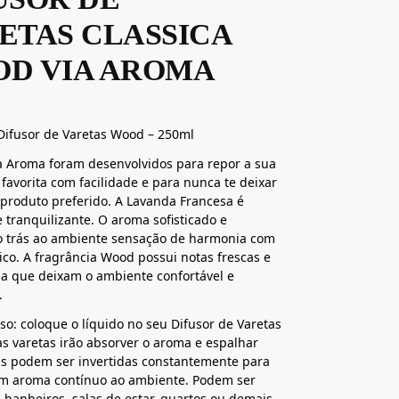
ETAS CLASSICA
D VIA AROMA
 Difusor de Varetas Wood – 250ml
ia Aroma foram desenvolvidos para repor a sua
 favorita com facilidade e para nunca te deixar
produto preferido. A Lavanda Francesa é
e tranquilizante. O aroma sofisticado e
o trás ao ambiente sensação de harmonia com
ico. A fragrância Wood possui notas frescas e
a que deixam o ambiente confortável e
.
o: coloque o líquido no seu Difusor de Varetas
 as varetas irão absorver o aroma e espalhar
las podem ser invertidas constantemente para
um aroma contínuo ao ambiente. Podem ser
banheiros, salas de estar, quartos ou demais