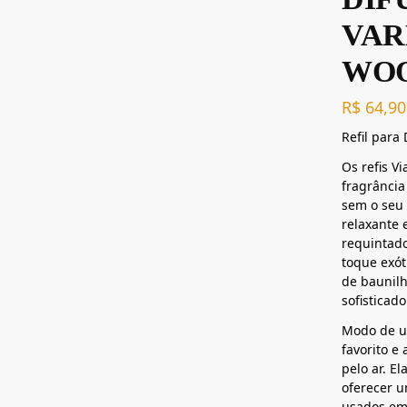
VAR
WOO
R$
64,90
Refil para
Os refis V
fragrância
sem o seu 
relaxante 
requintad
toque exót
de baunilh
sofisticado
Modo de us
favorito e
pelo ar. E
oferecer 
usados em 