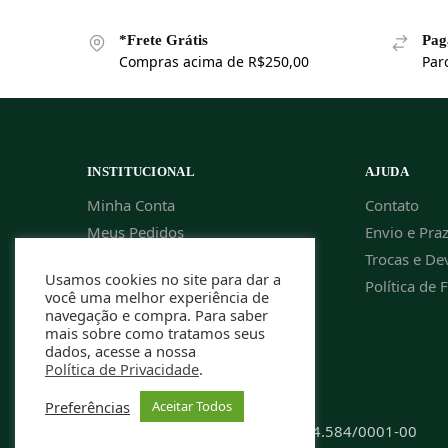
*Frete Grátis
Pag
Compras acima de R$250,00
Par
INSTITUCIONAL
AJUDA
Minha Conta
Contato
Meus Pedidos
Envio e Pra
Política de Privacidade
Trocas e De
Usamos cookies no site para dar a
Cupom de Desconto
Política de 
você uma melhor experiência de
navegação e compra. Para saber
mais sobre como tratamos seus
dados, acesse a nossa
Política de Privacidade
.
Preferências
Aceitar Todos
Rafael Caldeira ME | CNPJ: 13.994.584/0001-00