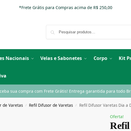
*Frete Grátis para Compras acima de R$ 250,00
es Nacionais
Velas e Sabonetes
Corpo
Kit 
iva
ceba sua compra com Frete Grátis! Entrega garantida para todo Bra
r de Varetas
Refil Difusor de Varetas
Refil Difusor Varetas Dia a 
/
/
Oferta!
Refil