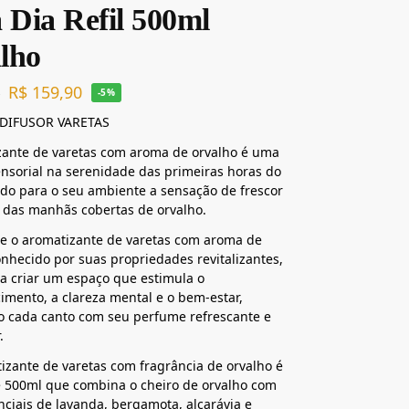
 Dia Refil 500ml
lho
R$
159,90
0
-5%
DIFUSOR VARETAS
zante de varetas com aroma de orvalho é uma
nsorial na serenidade das primeiras horas do
ndo para o seu ambiente a sensação de frescor
 das manhãs cobertas de orvalho.
e o aromatizante de varetas com aroma de
onhecido por suas propriedades revitalizantes,
ra criar um espaço que estimula o
imento, a clareza mental e o bem-estar,
o cada canto com seu perfume refrescante e
.
izante de varetas com fragrância de orvalho é
e 500ml que combina o cheiro de orvalho com
nciais de lavanda, bergamota, alcarávia e