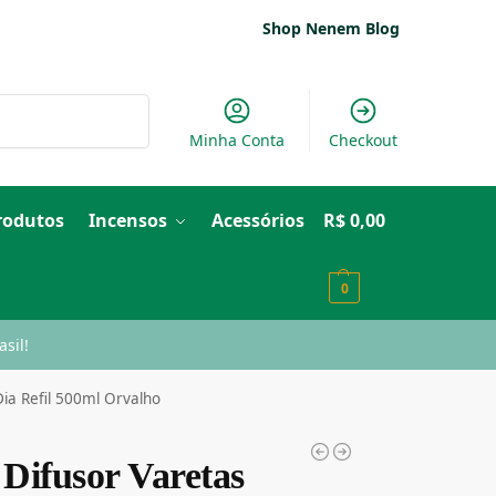
Shop Nenem Blog
Pesquisar
Minha Conta
Checkout
Produtos
Incensos
Acessórios
R$
0,00
0
sil!
Dia Refil 500ml Orvalho
 Difusor Varetas