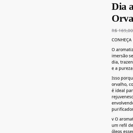
Dia a
Orva
R$
169,0
CONHEÇA 
O aromati
imersão se
dia, traze
e a pureza
Isso porqu
orvalho, c
é ideal pa
rejuvenesc
envolvend
purificador
v O aromat
um refil d
óleos esse