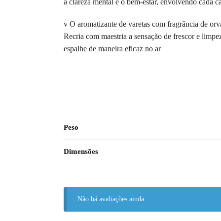
a clareza mental e o bem-estar, envolvendo cada ca
v O aromatizante de varetas com fragrância de orv
Recria com maestria a sensação de frescor e limpez
espalhe de maneira eficaz no ar
Peso
Dimensões
Não há avaliações ainda.