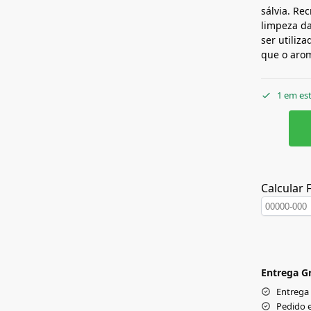
sálvia. Re
limpeza da
ser utiliz
que o arom
1 em es
Calcular 
Entrega Gr
Entrega
Pedido 