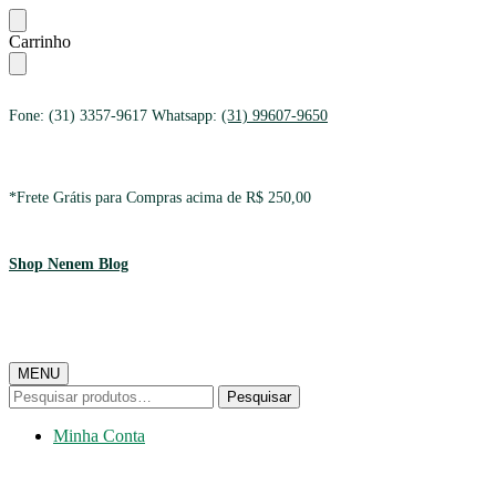
Ir
Ir
Carrinho
para
para
a
o
navegação
conteúdo
Fone: (31) 3357-9617 Whatsapp:
(31) 99607-9650
*Frete Grátis para Compras acima de R$ 250,00
Shop Nenem Blog
MENU
Pesquisar
Pesquisar
por:
Minha Conta