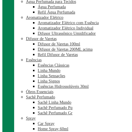
Água Perfumada para Tecidos
Água Perfumada
Refil Água Perfumada
Aromatizador Elétrico
Aromatizador Elétrico com Essência
Aromatizador Elétrico Individual
Difusor Ultrassônico Umidificador
Difusor de Varetas
Difusor de Varetas 100ml
Difusor de Varetas 200ML acima
Refil Difusor de Varetas
Essências
Essências Clássicas
Linha Mundo
Linha Sensações
Linha Signos
Essências Hidrossolúveis 30ml
Óleos Essenciais
Sachê Perfumado
Sachê Linha Mundo
Sachê Perfumado Pq
Sachê Perfumado Gr
Spray
Car Spray
Home Spray 60ml