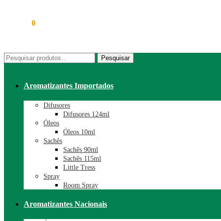
R$
0,00
0
Pesquisar
Pesquisar
por:
Aromatizantes Importados
Difusores
Difusores 124ml
Óleos
Óleos 10ml
Sachês
Sachês 90ml
Sachês 115ml
Little Tress
Spray
Room Spray
Aromatizantes Nacionais