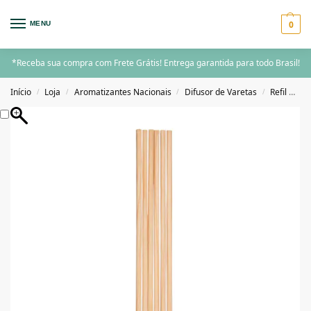
0
MENU
*Receba sua compra com Frete Grátis! Entrega garantida para todo Brasil!
Início
Loja
Aromatizantes Nacionais
Difusor de Varetas
Refil Difusor de Varetas
/
/
/
/