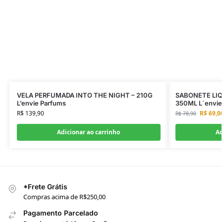
VELA PERFUMADA INTO THE NIGHT – 210G
SABONETE LIQ
L’envie Parfums
350ML L´envie
R$
139,90
R$
69,0
R$
78,90
Adicionar ao carrinho
Ad
*Frete Grátis
Compras acima de R$250,00
Pagamento Parcelado