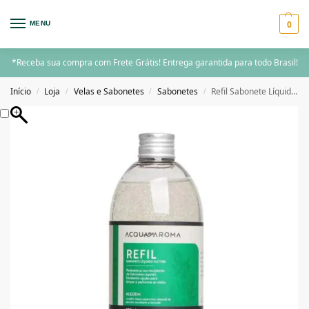
0
MENU
*Receba sua compra com Frete Grátis! Entrega garantida para todo Brasil!
Início
Loja
Velas e Sabonetes
Sabonetes
Refil Sabonete Líquido Glitter Acqua Aroma 500ml Alecrim
/
/
/
/