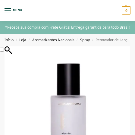
0
MENU
*Receba sua compra com Frete Grátis! Entrega garantida para todo Brasil!
Início
Loja
Aromatizantes Nacionais
Spray
Renovador de Lençois Acqua Aroma Dia a Dia 120mL Alecrim
/
/
/
/