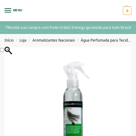
0
MENU
*Receba sua compra com Frete Grátis! Entrega garantida para todo Brasil!
Início
Loja
Aromatizantes Nacionais
Água Perfumada para Tecidos
/
/
/