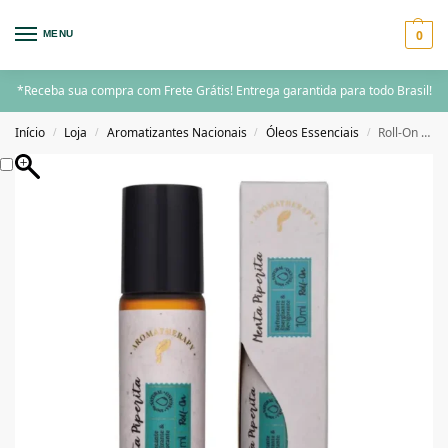
0
MENU
*Receba sua compra com Frete Grátis! Entrega garantida para todo Brasil!
Início
Loja
Aromatizantes Nacionais
Óleos Essenciais
Roll-On Óleo Essencial Menta Piperita Via Aroma – 10ml
/
/
/
/