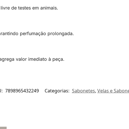
ivre de testes em animais.
garantindo perfumação prolongada.
agrega valor imediato à peça.
U:
7898965432249
Categorias:
Sabonetes
,
Velas e Sabon