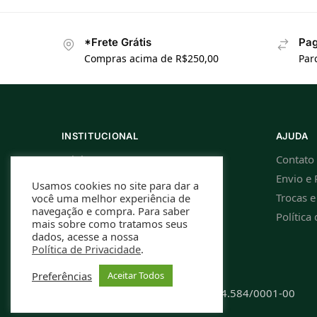
*Frete Grátis
Pag
Compras acima de R$250,00
Par
INSTITUCIONAL
AJUDA
Minha Conta
Contato
Meus Pedidos
Envio e 
Usamos cookies no site para dar a
Política de Privacidade
Trocas 
você uma melhor experiência de
navegação e compra. Para saber
Cupom de Desconto
Política 
mais sobre como tratamos seus
dados, acesse a nossa
Política de Privacidade
.
Preferências
Aceitar Todos
Rafael Caldeira ME | CNPJ: 13.994.584/0001-00