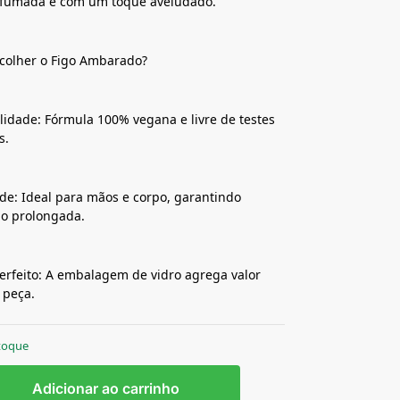
rfumada e com um toque aveludado.
colher o Figo Ambarado?
lidade: Fórmula 100% vegana e livre de testes
s.
ade: Ideal para mãos e corpo, garantindo
o prolongada.
erfeito: A embalagem de vidro agrega valor
 peça.
toque
Adicionar ao carrinho