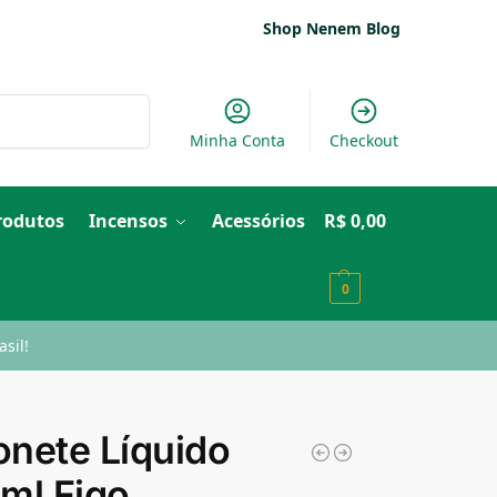
Shop Nenem Blog
Pesquisar
Minha Conta
Checkout
Produtos
Incensos
Acessórios
R$
0,00
0
sil!
nete Líquido
ml Figo