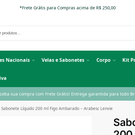
*Frete Grátis para Compras acima de R$ 250,00
es Nacionais
Velas e Sabonetes
Corpo
Kit 
iva
ceba sua compra com Frete Grátis! Entrega garantida para todo Bra
Sabonete Líquido 200 ml Figo Ambarado – Arabesc Lenvie
Sabo
200 