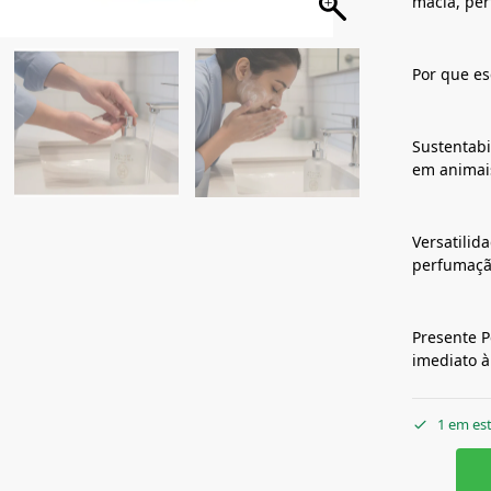
macia, pe
Por que es
Sustentabi
em animai
Versatilid
perfumaçã
Presente P
imediato à
1 em es