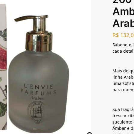
Amb
Arab
R$
132,0
Sabonete 
cada detal
Mais do qu
linha Arab
uma sofist
para quem
Sua fragrâ
frescor cí
suculento 
Âmbar e d