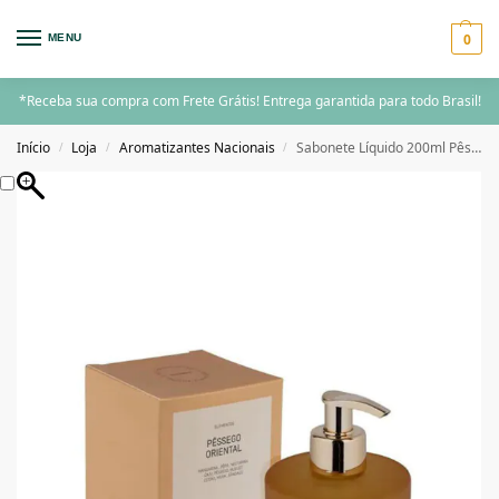
0
MENU
*Receba sua compra com Frete Grátis! Entrega garantida para todo Brasil!
Início
Loja
Aromatizantes Nacionais
Sabonete Líquido 200ml Pêssego Oriental – Elementos, Lenvie
/
/
/