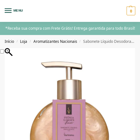
0
MENU
*Receba sua compra com Frete Grátis! Entrega garantida para todo Brasil!
Início
Loja
Aromatizantes Nacionais
Sabonete Líquido Desodorante Peônia Garden Via Aroma – 200ml
/
/
/