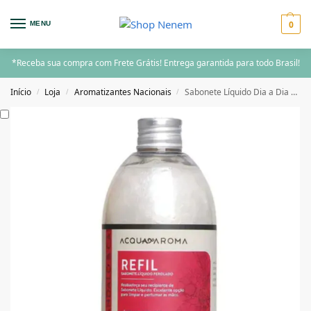
0
MENU
*Receba sua compra com Frete Grátis! Entrega garantida para todo Brasil!
Início
Loja
Aromatizantes Nacionais
Sabonete Líquido Dia a Dia Refil 500ml Perolado Sândalo e Cassis – Acqua Aroma
/
/
/