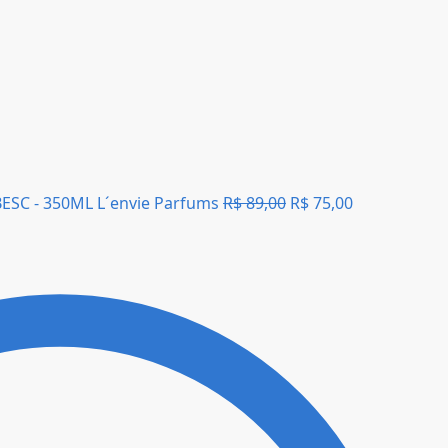
SC - 350ML L´envie Parfums
R$
89,00
R$
75,00