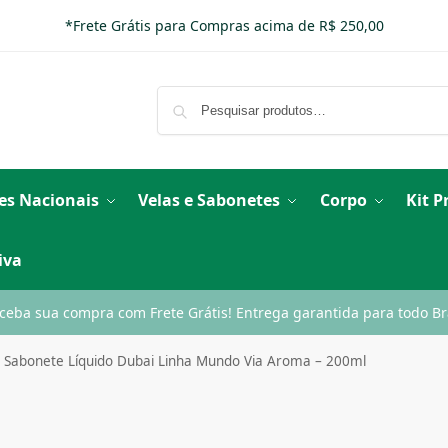
*Frete Grátis para Compras acima de R$ 250,00
es Nacionais
Velas e Sabonetes
Corpo
Kit 
iva
ceba sua compra com Frete Grátis! Entrega garantida para todo Bra
Sabonete Líquido Dubai Linha Mundo Via Aroma – 200ml