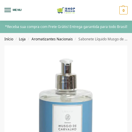
0
MENU
*Receba sua compra com Frete Grátis! Entrega garantida para todo Brasil!
Início
Loja
Aromatizantes Nacionais
Sabonete Líquido Musgo de Carvalho – 350ML
/
/
/