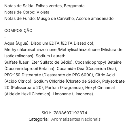
Notas de Saída: Folhas verdes, Bergamota
Notas de Corpo: Violeta
Notas de Fundo: Musgo de Carvalho, Acorde amadeirado
COMPOSIÇÃO
–
Aqua (Agua), Disodium EDTA (EDTA Dissédico),
Methylchloroisothiazolinone /Methylisothiazolinone (Mistura de
Isoticzolinonas), Sodium Laureth
Sulfate (Lauril Eter Sulfato de Sédio), Cocamidopropy! Betaine
(Cocoamidopropil Betaina), Cocamide Dea (Cocamida Dea),
PEG-150 Distearate (Diestearato de PEG 6000), Citric Acid
(Acido Citrico), Sodium Chloride (Cloreto de Sédio), Polysorbate
20 (Polissorbato 20), Parfum (Fragrancia), Hexy! Cinnamal
(Aldeide Hexil Cinémico), Limonene (Limonene).
SKU:
7898697192374
Categoria:
Aromatizantes Nacionais