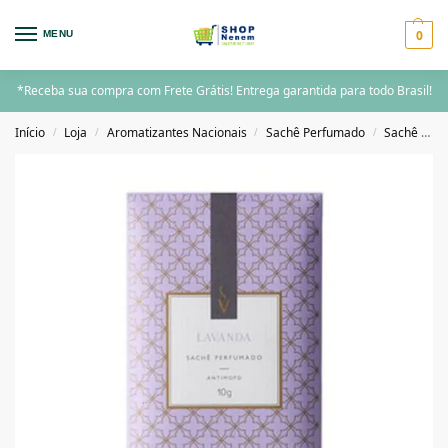
0
MENU
*Receba sua compra com Frete Grátis! Entrega garantida para todo Brasil!
Início
Loja
Aromatizantes Nacionais
Sachê Perfumado
Sachê Perfumado 10g
/
/
/
/