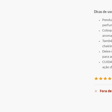
Dicas de us
Pendur
perfum
Coloqu
aroma 
També
cheiri
Deixe 
para a
CUIDAD
ação d
Fora de