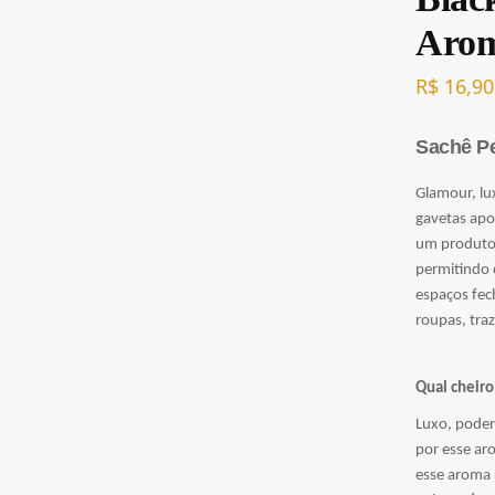
Arom
R$
16,90
Sachê Pe
Glamour, lu
gavetas ap
um produto 
permitindo 
espaços fec
roupas, traz
Qual cheiro
Luxo, poder
por esse ar
esse aroma