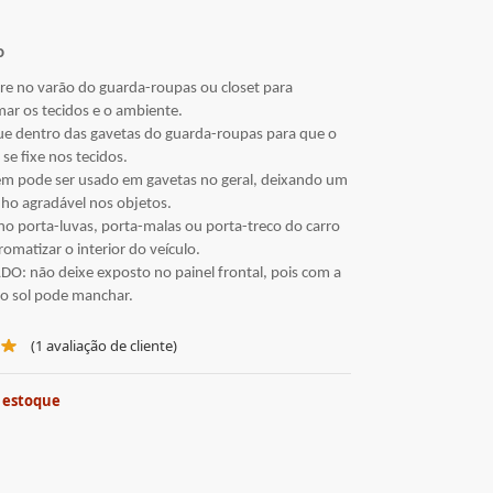
o
e no varão do guarda-roupas ou closet para
ar os tecidos e o ambiente.
e dentro das gavetas do guarda-roupas para que o
se fixe nos tecidos.
m pode ser usado em gavetas no geral, deixando um
nho agradável nos objetos.
no porta-luvas, porta-malas ou porta-treco do carro
romatizar o interior do veículo.
O: não deixe exposto no painel frontal, pois com a
o sol pode manchar.
(
1
avaliação de cliente)
 estoque