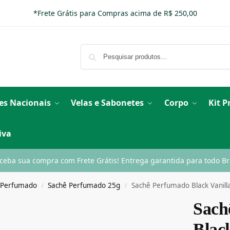
*Frete Grátis para Compras acima de R$ 250,00
es Nacionais
Velas e Sabonetes
Corpo
Kit 
iva
ceba sua compra com Frete Grátis! Entrega garantida para todo Bra
 Perfumado
Sachê Perfumado 25g
Sachê Perfumado Black Vanill
/
/
Sach
Black