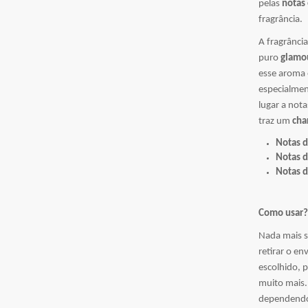
pelas
notas
fragrância.
A fragrânci
puro
glamo
esse aroma 
especialme
lugar a not
traz um
ch
Notas d
Notas d
Notas 
Como usar
Nada mais s
retirar o en
escolhido, 
muito mais.
dependendo