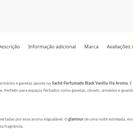
escrição
Informação adicional
Marca
Avaliações
 armários e gavetas aposte no
Sachê Perfumado Black Vanilla Via Aroma
. 
e. Perfeito para espaços fechados como gavetas, closets, armários e guarda
spertadas por esse aroma inigualável. O
glamour
de uma noite estrelada, e
a fragrância.