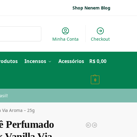
Shop Nenem Blog
Pesquisar
Minha Conta
Checkout
Produtos
Incensos
Acessórios
R$
0,00
0
sil!
a Via Aroma – 25g
ê Perfumado
 Vanilla Via