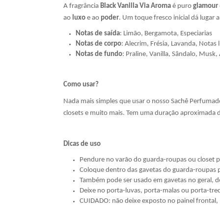
A fragrância
Black Vanilla Via Aroma
é puro
glamour
ao
luxo
e ao
poder
. Um toque fresco inicial dá luga
Notas de saída
: Limão, Bergamota, Especiarias
Notas de corpo
: Alecrim, Frésia, Lavanda, Notas 
Notas de fundo
: Praline, Vanilla, Sândalo, Musk
Como usar?
Nada mais simples que usar o nosso Sachê Perfumado: 
closets e muito mais. Tem uma duração aproximada d
Dicas de uso
Pendure no varão do guarda-roupas ou closet p
Coloque dentro das gavetas do guarda-roupas pa
Também pode ser usado em gavetas no geral, de
Deixe no porta-luvas, porta-malas ou porta-treco
CUIDADO: não deixe exposto no painel frontal,