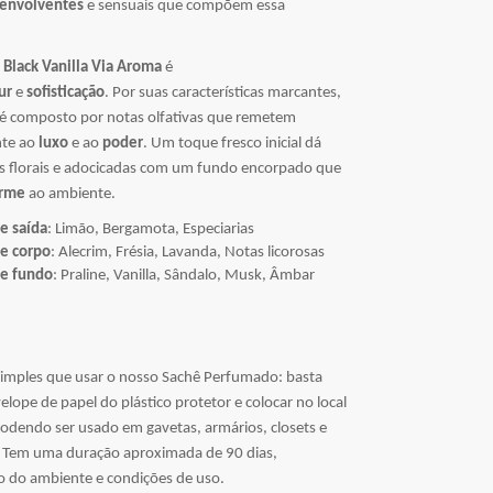
 envolventes
e sensuais que compõem essa
a
Black Vanilla Via Aroma
é
ur
e
sofisticação
. Por suas características marcantes,
é composto por notas olfativas que remetem
nte ao
luxo
e ao
poder
. Um toque fresco inicial dá
as florais e adocicadas com um fundo encorpado que
arme
ao ambiente.
e saída
: Limão, Bergamota, Especiarias
e corpo
: Alecrim, Frésia, Lavanda, Notas licorosas
de fundo
: Praline, Vanilla, Sândalo, Musk, Âmbar
?
imples que usar o nosso Sachê Perfumado: basta
velope de papel do plástico protetor e colocar no local
podendo ser usado em gavetas, armários, closets e
 Tem uma duração aproximada de 90 dias,
 do ambiente e condições de uso.