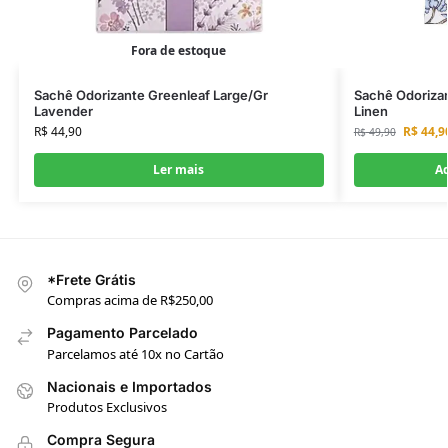
Fora de estoque
Sachê Odorizante Greenleaf Large/Gr
Sachê Odorizan
Lavender
Linen
R$
44,90
R$
44,9
R$
49,90
Ler mais
Ad
*Frete Grátis
Compras acima de R$250,00
Pagamento Parcelado
Parcelamos até 10x no Cartão
Nacionais e Importados
Produtos Exclusivos
Compra Segura