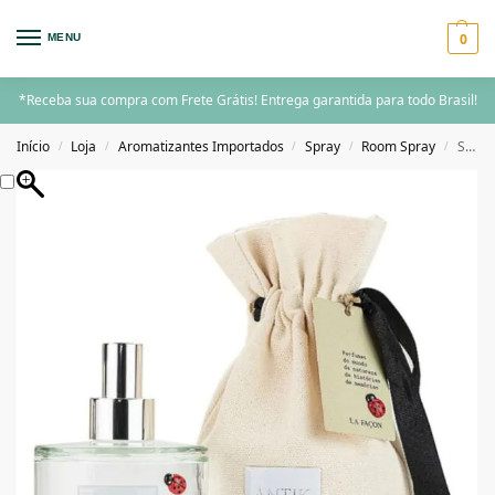
0
MENU
*Receba sua compra com Frete Grátis! Entrega garantida para todo Brasil!
Início
Loja
Aromatizantes Importados
Spray
Room Spray
Spray para Ambiente Elysian Branco 300ml – Antik
/
/
/
/
/