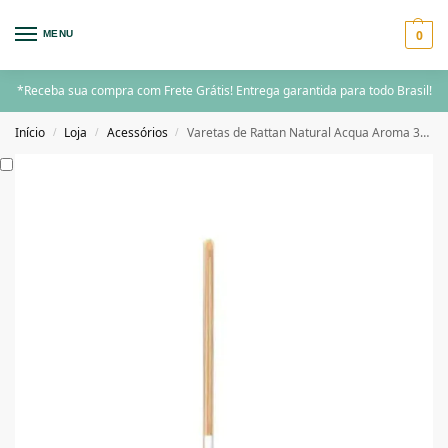
0
MENU
*Receba sua compra com Frete Grátis! Entrega garantida para todo Brasil!
Início
Loja
Acessórios
Varetas de Rattan Natural Acqua Aroma 30cm 8und
/
/
/